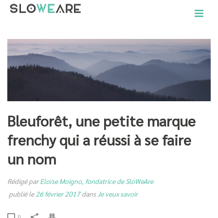
Bleuforêt, une petite marque
frenchy qui a réussi à se faire
un nom
Rédigé par
Eloïse Moigno, fondatrice de SloWeAre
publié le
26 février 2017
dans
Je veux savoir
0