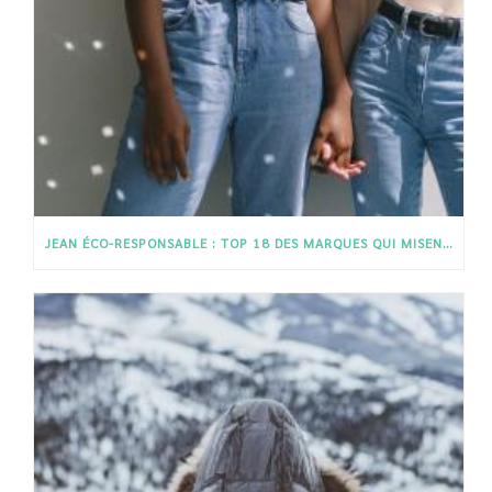
JEAN ÉCO-RESPONSABLE : TOP 18 DES MARQUES QUI MISENT SUR L’ÉTHIQUE ET LA QUALITÉ