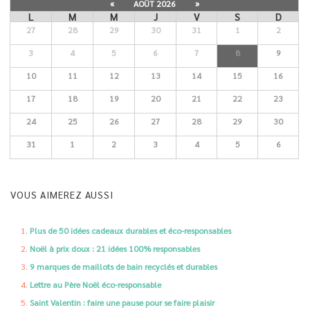
«
AOÛT 2026
»
L
M
M
J
V
S
D
27
28
29
30
31
1
2
3
4
5
6
7
8
9
10
11
12
13
14
15
16
17
18
19
20
21
22
23
24
25
26
27
28
29
30
31
1
2
3
4
5
6
VOUS AIMEREZ AUSSI
Plus de 50 idées cadeaux durables et éco-responsables
Noël à prix doux : 21 idées 100% responsables
9 marques de maillots de bain recyclés et durables
Lettre au Père Noël éco-responsable
Saint Valentin : faire une pause pour se faire plaisir