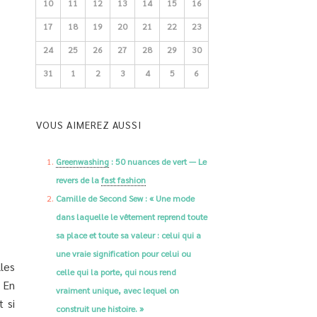
10
11
12
13
14
15
16
17
18
19
20
21
22
23
24
25
26
27
28
29
30
31
1
2
3
4
5
6
VOUS AIMEREZ AUSSI
Greenwashing
: 50 nuances de vert — Le
revers de la
fast fashion
Camille de Second Sew : « Une mode
dans laquelle le vêtement reprend toute
sa place et toute sa valeur : celui qui a
une vraie signification pour celui ou
les
celle qui la porte, qui nous rend
 En
vraiment unique, avec lequel on
 si
construit une histoire. »