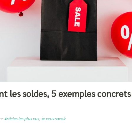
ant les soldes, 5 exemples concret
ns
Articles les plus vus
,
Je veux savoir