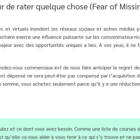
 de rater quelque chose (Fear of Missi
s et virtuels inondent les réseaux sociaux et autres médias p
icitaire exerce une influence puissante sur les consommateur·ric
jeur avec des opportunités uniques a lieu. À vos yeux, il ne f
rendez-vous commerciaux est de nous faire anticiper le regret de
argent dépensé ne sera peut-être pas compensé par l’acquisition 
En somme, vous achetez seulement parce qu’il y a une réduction
oulez et ce dont vous avez besoin. Comme une liste de courses s
t qu’elle va vous aider à vous tenir à ce qui s’y trouve et ne pa