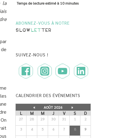
 la
Temps de lecture estimé à
10 minutes
ais
dre
ABONNEZ-VOUS À NOTRE
SLOW
LET
TER
par
 de
SUIVEZ-NOUS !
ême
les
CALENDRIER DES ÉVÉNEMENTS
 une
«
AOÛT 2026
»
dre
L
M
M
J
V
S
D
 On
27
28
29
30
31
1
2
ait
3
4
5
6
7
8
9
ous