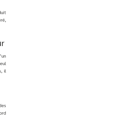
duit
éré,
ûr
’un
eul
 il
des
ord