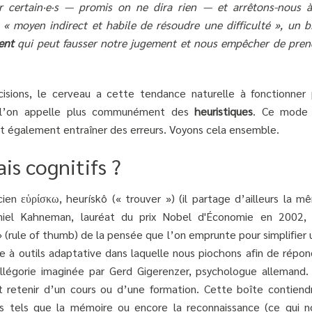
 certain·e·s — promis on ne dira rien — et arrêtons-nous à
« moyen indirect et habile de résoudre une difficulté », un bi
ent
qui peut fausser notre jugement et nous empêcher de pren
cisions, le cerveau a cette tendance naturelle à fonctionner 
ue l’on appelle plus communément des
heuristiques
. Ce mode
eut également entraîner des erreurs. Voyons cela ensemble.
is cognitifs ?
en εὑρίσκω, heurískô (« trouver ») (il partage d’ailleurs la m
Daniel Kahneman, lauréat du prix Nobel d'Économie en 2002, 
» (rule of thumb) de la pensée que l’on emprunte pour simplifier
 à outils adaptative dans laquelle nous piochons afin de répon
légorie imaginée par Gerd Gigerenzer, psychologue allemand.
oit retenir d’un cours ou d’une formation. Cette boîte contiendr
 tels que la mémoire ou encore la reconnaissance (ce qui n