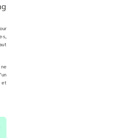
ng
our
e·s,
aut
 ne
d’un
 et
i
s