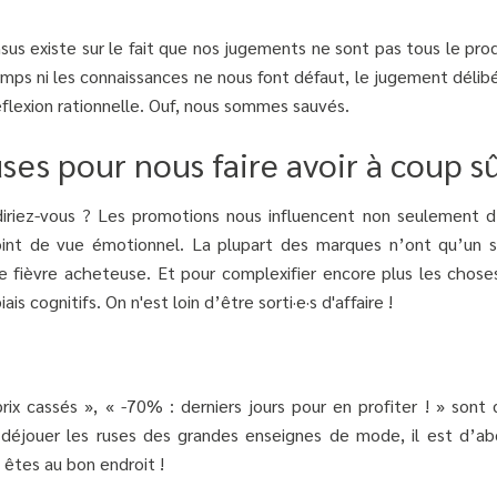
nsus existe sur le fait que nos jugements ne sont pas tous le pro
emps ni les connaissances ne nous font défaut, le jugement délib
réflexion rationnelle. Ouf, nous sommes sauvés.
uses pour nous faire avoir à coup s
riez-vous ? Les promotions nous influencent non seulement d
int de vue émotionnel. La plupart des marques n’ont qu’un s
e fièvre acheteuse. Et pour complexifier encore plus les choses,
 cognitifs. On n'est loin d’être sorti·e·s d'affaire !
rix cassés », « -70% : derniers jours pour en profiter ! » sont 
 déjouer les ruses des grandes enseignes de mode, il est d’ab
 êtes au bon endroit !