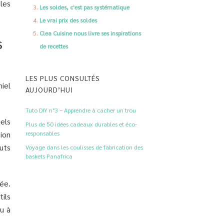
les
Les soldes, c'est pas systématique
Le vrai prix des soldes
Clea Cuisine nous livre ses inspirations
s
de recettes
LES PLUS CONSULTÉS
iel
AUJOURD’HUI
Tuto DIY n°3 – Apprendre à cacher un trou
els
Plus de 50 idées cadeaux durables et éco-
responsables
ion
buts
Voyage dans les coulisses de fabrication des
baskets Panafrica
ée.
ils
u à