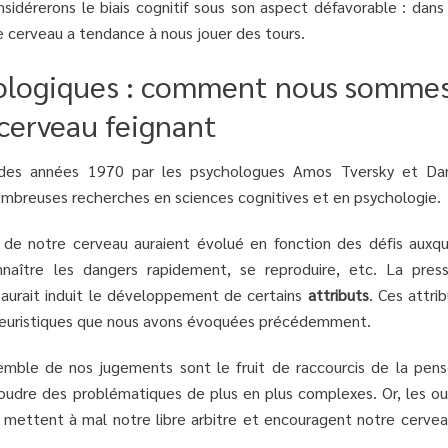
sidérerons le biais cognitif sous son aspect défavorable : dans 
e cerveau a tendance à nous jouer des tours.
chologiques : comment nous somme
cerveau feignant
 des années 1970 par les psychologues Amos Tversky et Dan
nombreuses recherches en sciences cognitives et en psychologie.
s de notre cerveau auraient évolué en fonction des défis auxqu
nnaître les dangers rapidement, se reproduire, etc. La press
aurait induit le développement de certains
attributs
. Ces attri
s heuristiques que nous avons évoquées précédemment.
semble de nos jugements sont le fruit de raccourcis de la pens
oudre des problématiques de plus en plus complexes. Or, les out
 mettent à mal notre libre arbitre et encouragent notre cervea