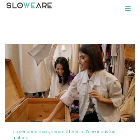
ACCUEIL
»
ARCHIVES POUR FÉVRIER 2022
La seconde main, sérum et venin d'une industrie
malade