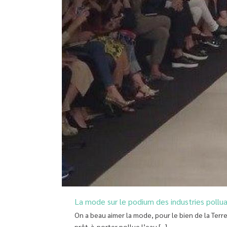
La mode sur le podium des industries pollu
On a beau aimer la mode, pour le bien de la Terr
prêt-à-porter pollue l’eau [...]