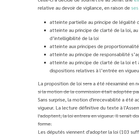
relative au devoir de vigilance, en raison de
ses
atteinte partielle au principe de légalité 
atteinte au principe de clarté de la loi, au
d’intelligibilité de la loi
atteinte aux principes de proportionnalit
atteinte au principe de responsabilité s’a
atteinte au principe de clarté de la loi et à
dispositions relatives à l’entrée en vigueu
La proposition de loi
sera
a été réexaminé en no
si la motion de la commission était adoptée par 
Sans surprise, la motion d'irrecevabilité a été 
vigueur. La lecture définitive du texte à l'Ass
l'adoptent, la loi entrera en vigueur. Il serait
forme.
Les députés viennent d'adopter la loi (103 suff