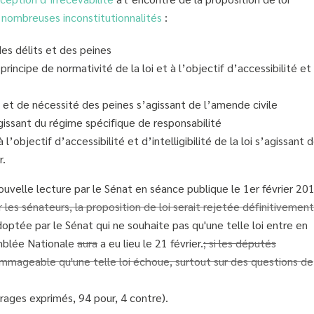
 nombreuses inconstitutionnalités
:
des délits et des peines
 principe de normativité de la loi et à l’objectif d’accessibilité et
é et de nécessité des peines s’agissant de l’amende civile
gissant du régime spécifique de responsabilité
 l’objectif d’accessibilité et d’intelligibilité de la loi s’agissant 
r.
uvelle lecture par le Sénat en séance publique le 1er février 201
les sénateurs, la proposition de loi serait rejetée définitivement
adoptée par le Sénat qui ne souhaite pas qu'une telle loi entre en
emblée Nationale
aura
a eu lieu le 21 février.
; si les députés
 dommageable qu'une telle loi échoue, surtout sur des questions de
rages exprimés, 94 pour, 4 contre).