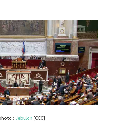
 photo :
Jebulon
[CC0]