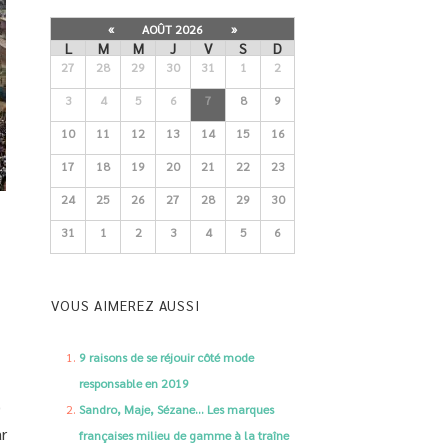
«
AOÛT 2026
»
L
M
M
J
V
S
D
27
28
29
30
31
1
2
3
4
5
6
7
8
9
10
11
12
13
14
15
16
17
18
19
20
21
22
23
24
25
26
27
28
29
30
31
1
2
3
4
5
6
VOUS AIMEREZ AUSSI
9 raisons de se réjouir côté mode
responsable en 2019
0
Sandro, Maje, Sézane… Les marques
ar
françaises milieu de gamme à la traîne