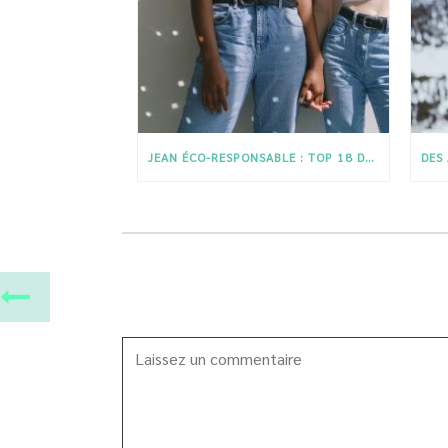
JEAN ÉCO-RESPONSABLE : TOP 18 DES MARQUES QUI MISENT SUR L’ÉTHIQUE ET LA QUALITÉ