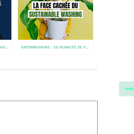
TOUT SAVOIR SUR LE SUJET OUÏGHOUR
GREENWASHING : 50 NUANCES DE VERT — LE REVERS DE LA FAST FASHION