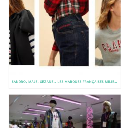
SANDRO, MAJE, SÉZANE… LES MARQUES FRANÇAISES MILIEU DE GAMME À LA TRAÎNE SUR L’ÉTHIQUE