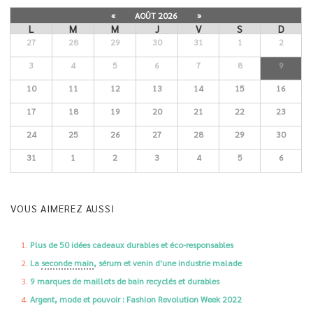
«
AOÛT 2026
»
L
M
M
J
V
S
D
27
28
29
30
31
1
2
3
4
5
6
7
8
9
10
11
12
13
14
15
16
17
18
19
20
21
22
23
24
25
26
27
28
29
30
31
1
2
3
4
5
6
VOUS AIMEREZ AUSSI
Plus de 50 idées cadeaux durables et éco-responsables
La
seconde main
, sérum et venin d'une industrie malade
9 marques de maillots de bain recyclés et durables
Argent, mode et pouvoir : Fashion Revolution Week 2022