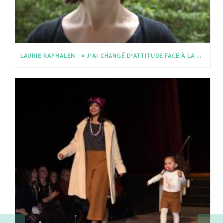
LAURIE RAPHALEN : « J’AI CHANGÉ D’ATTITUDE FACE À LA MODE » (UN TRÉSOR DANS MON PLACARD)