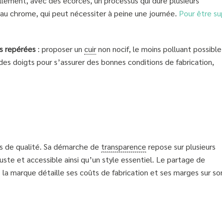
rellement, avec des écorces, un processus qui dure plusieurs
au chrome, qui peut nécessiter à peine une journée.
Pour être su
s repérées
: proposer un
cuir
non nocif, le moins polluant possible
 des doigts pour s’assurer des bonnes conditions de fabrication,
 de qualité. Sa démarche de
transparence
repose sur plusieurs
ste et accessible ainsi qu’un style essentiel. Le partage de
: la marque détaille ses coûts de fabrication et ses marges sur so