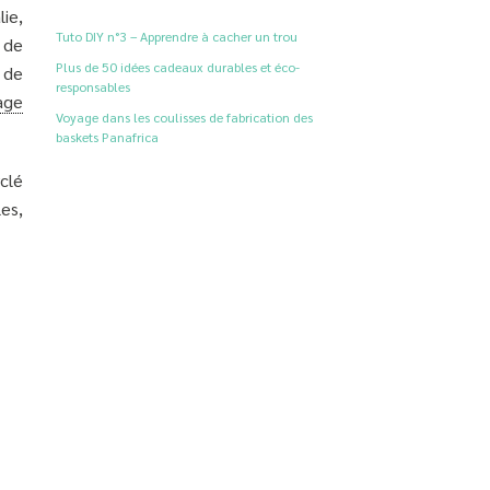
lie,
Tuto DIY n°3 – Apprendre à cacher un trou
 de
Plus de 50 idées cadeaux durables et éco-
 de
responsables
age
Voyage dans les coulisses de fabrication des
baskets Panafrica
clé
es,