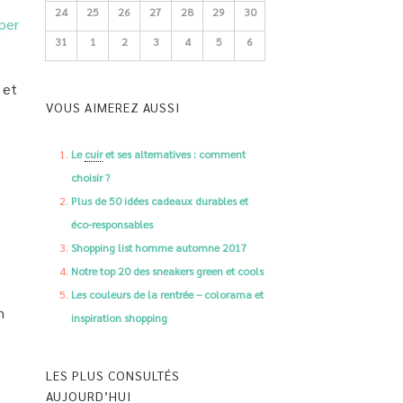
24
25
26
27
28
29
30
per
31
1
2
3
4
5
6
 et
VOUS AIMEREZ AUSSI
Le
cuir
et ses alternatives : comment
choisir ?
Plus de 50 idées cadeaux durables et
éco-responsables
Shopping list homme automne 2017
Notre top 20 des sneakers green et cools
Les couleurs de la rentrée – colorama et
n
inspiration shopping
LES PLUS CONSULTÉS
AUJOURD’HUI