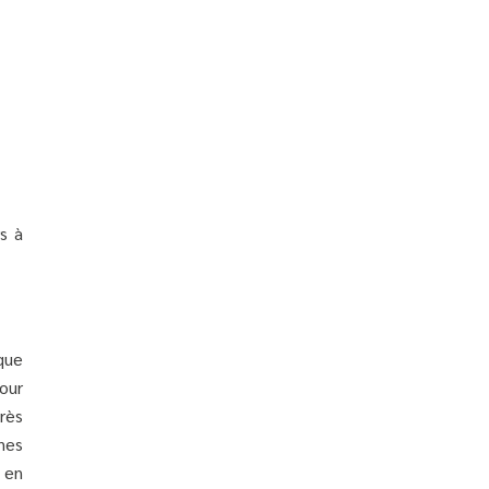
s à
que
Pour
rès
nes
 en