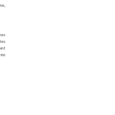
ne,
nes
les
oint
urée