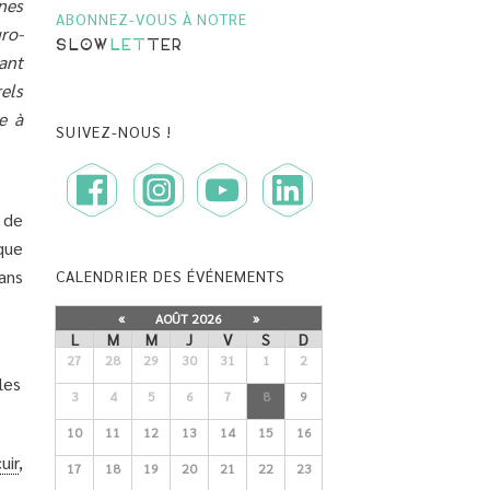
ines
ABONNEZ-VOUS À NOTRE
ro-
SLOW
LET
TER
ant
els
e à
SUIVEZ-NOUS !
 de
que
ans
CALENDRIER DES ÉVÉNEMENTS
«
AOÛT 2026
»
L
M
M
J
V
S
D
27
28
29
30
31
1
2
les
3
4
5
6
7
8
9
10
11
12
13
14
15
16
uir
,
17
18
19
20
21
22
23