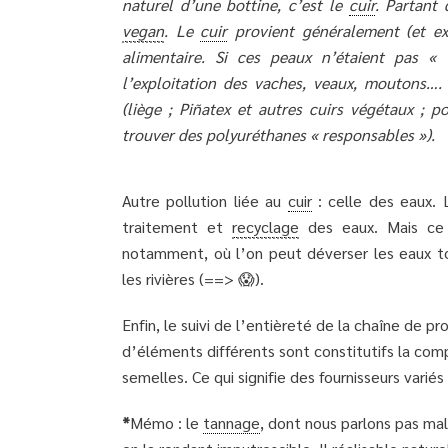
naturel d’une bottine, c’est le
cuir
. Partant 
vegan
. Le
cuir
provient généralement (et exc
alimentaire. Si ces peaux n’étaient pas «
l’exploitation des vaches, veaux, moutons….
(liège ; Piñatex et autres cuirs végétaux 
trouver des polyuréthanes « responsables »).
Autre pollution liée au
cuir
: celle des eaux. 
traitement et
recyclage
des eaux. Mais ce n
notamment, où l’on peut déverser les eaux t
les rivières (==> 😱).
Enfin, le suivi de l’entièreté de la chaîne de 
d’éléments différents sont constitutifs la compo
semelles. Ce qui signifie des fournisseurs variés
*
Mémo : le
tannage
, dont nous parlons pas mal