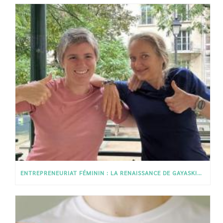
ENTREPRENEURIAT FÉMININ : LA RENAISSANCE DE GAYASKIN PAR CHARLOTTE ET ISABELLE