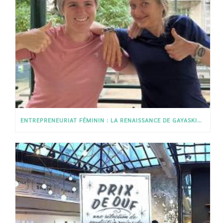
ENTREPRENEURIAT FÉMININ : LA RENAISSANCE DE GAYASKIN PAR CHARLOTTE ET ISABELLE