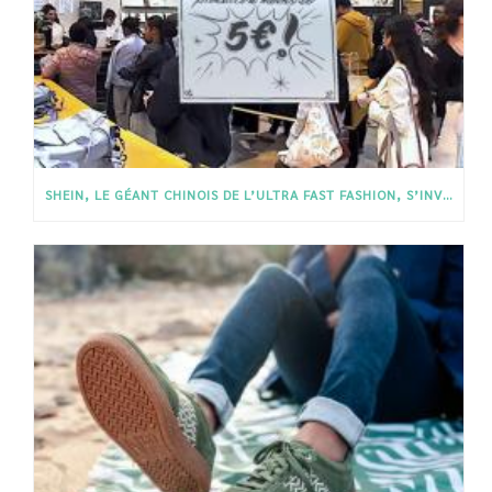
SHEIN, LE GÉANT CHINOIS DE L’ULTRA FAST FASHION, S’INVITE À PARIS