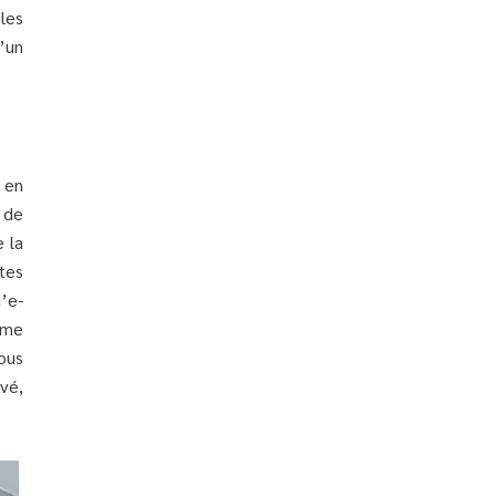
bles
’un
 en
 de
e la
tes
’e-
rême
ous
vé,