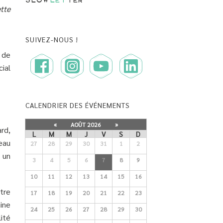
SLOW
LET
TER
tte
SUIVEZ-NOUS !
 de
ial
CALENDRIER DES ÉVÉNEMENTS
«
AOÛT 2026
»
rd,
L
M
M
J
V
S
D
eau
27
28
29
30
31
1
2
i un
3
4
5
6
7
8
9
10
11
12
13
14
15
16
tre
17
18
19
20
21
22
23
ine
24
25
26
27
28
29
30
ité