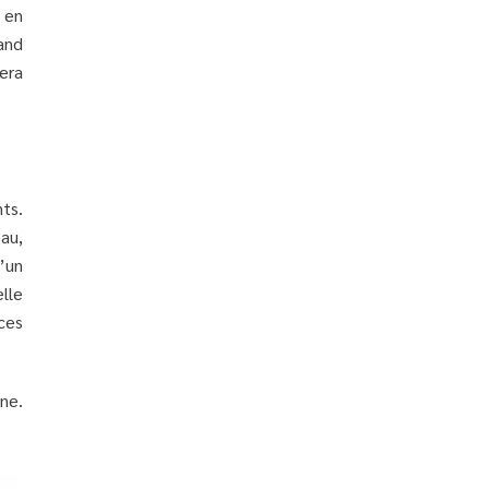
 en
and
era
nts.
au,
L’un
lle
ces
ne.