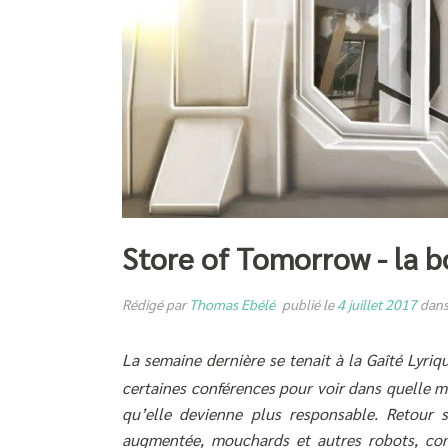
Store of Tomorrow - la 
Rédigé par
Thomas Ebélé
publié le
4 juillet 2017
dan
La semaine dernière se tenait à la Gaîté Lyri
certaines conférences pour voir dans quelle m
qu’elle devienne plus responsable. Retour s
augmentée, mouchards et autres robots, com