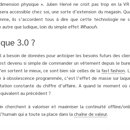
dimension physique ». Julien Hervé ne croit pas trop en la VR
 sera accessible chez soi, une sorte d’extension du magasin. Qu
amme, ils s’accordent tous à dire que cette technologie ne s
e autre que ludique, loin du simple effet
Whaouh
.
ique 3.0 ?
l a besoin de données pour anticiper les besoins futurs des clie
l est devenu si simple de commander un vêtement depuis le bure
’en sortent le mieux, ce sont bien sûr celles de la
fast fashion
. 
de à obsolescence programmée, c’est l’effet de masse sur laque
tation constante du chiffre d’affaire. A quand le moment où 
quivalent au précédent ?
 cherchent à valoriser et maximiser la continuité offline/onli
l’humain qui a toute sa place dans la
chaîne de valeur
.