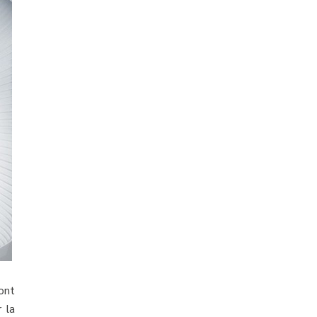
sont
 la