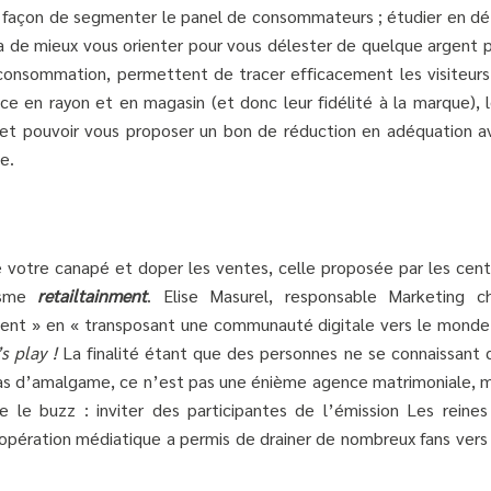
re façon de segmenter le panel de consommateurs ; étudier en dét
tra de mieux vous orienter pour vous délester de quelque argent 
consommation, permettent de tracer efficacement les visiteurs
ce en rayon et en magasin (et donc leur fidélité à la marque), l
r et pouvoir vous proposer un bon de réduction en adéquation a
e.
de votre canapé et doper les ventes, celle proposée par les cent
cisme
retailtainment
. Elise Masurel, responsable Marketing c
 client » en « transposant une communauté digitale vers le monde
s play !
La finalité étant que des personnes ne se connaissant 
as d’amalgame, ce n’est pas une énième agence matrimoniale, m
e le buzz : inviter des participantes de l’émission Les reines
pération médiatique a permis de drainer de nombreux fans vers 