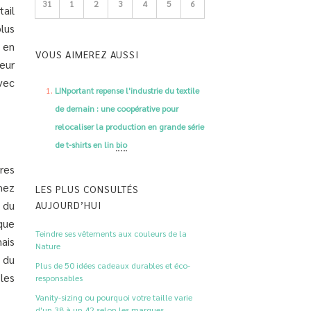
31
1
2
3
4
5
6
ail
plus
 en
VOUS AIMEREZ AUSSI
eur
vec
LINportant repense l'industrie du textile
de demain : une coopérative pour
relocaliser la production en grande série
de t-shirts en lin
bio
res
hez
LES PLUS CONSULTÉS
 du
AUJOURD’HUI
que
Teindre ses vêtements aux couleurs de la
ais
Nature
 du
Plus de 50 idées cadeaux durables et éco-
les
responsables
Vanity-sizing ou pourquoi votre taille varie
d'un 38 à un 42 selon les marques