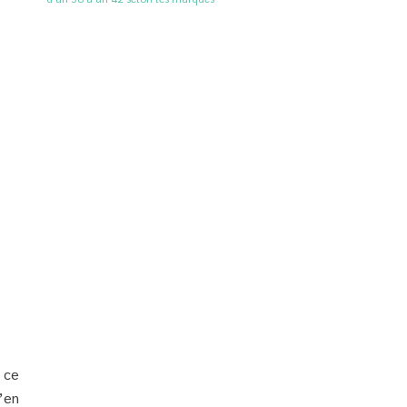
 ce
u’en