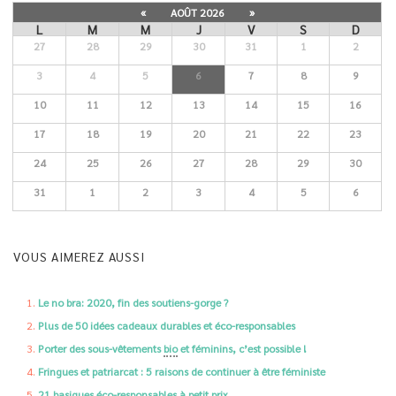
«
AOÛT 2026
»
L
M
M
J
V
S
D
27
28
29
30
31
1
2
3
4
5
6
7
8
9
10
11
12
13
14
15
16
17
18
19
20
21
22
23
24
25
26
27
28
29
30
31
1
2
3
4
5
6
VOUS AIMEREZ AUSSI
Le no bra: 2020, fin des soutiens-gorge ?
Plus de 50 idées cadeaux durables et éco-responsables
Porter des sous-vêtements
bio
et féminins, c’est possible !
Fringues et patriarcat : 5 raisons de continuer à être féministe
21 basiques éco-responsables à petit prix