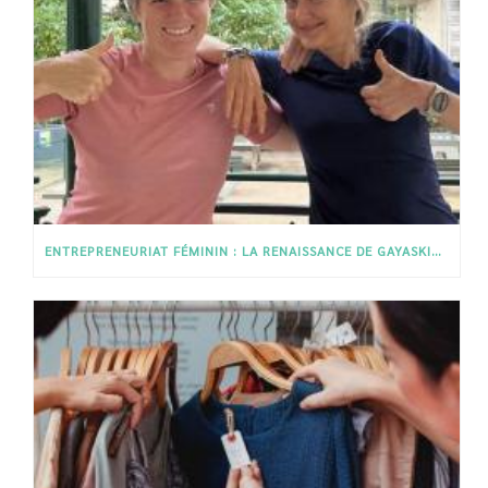
ENTREPRENEURIAT FÉMININ : LA RENAISSANCE DE GAYASKIN PAR CHARLOTTE ET ISABELLE