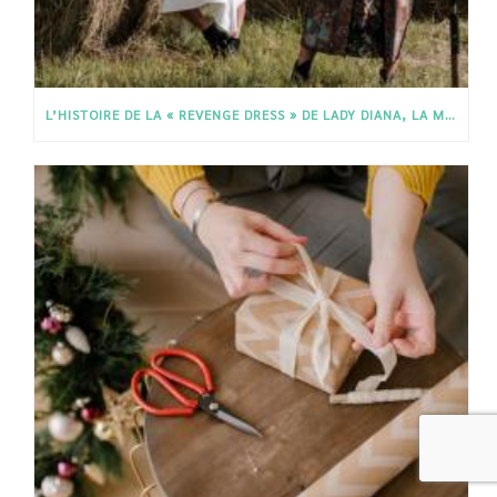
L’HISTOIRE DE LA « REVENGE DRESS » DE LADY DIANA, LA MINI-ROBE QUI EN DIT LONG