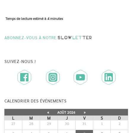
Temps de lecture estimé à
4 minutes
ABONNEZ-VOUS À NOTRE
SLOW
LET
TER
SUIVEZ-NOUS !
CALENDRIER DES ÉVÉNEMENTS
«
AOÛT 2026
»
L
M
M
J
V
S
D
27
28
29
30
31
1
2