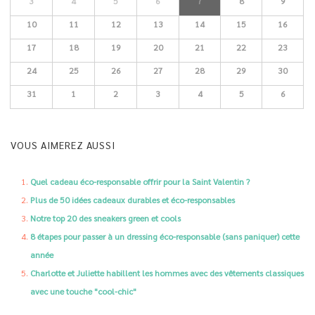
3
4
5
6
7
8
9
10
11
12
13
14
15
16
17
18
19
20
21
22
23
24
25
26
27
28
29
30
31
1
2
3
4
5
6
VOUS AIMEREZ AUSSI
Quel cadeau éco-responsable offrir pour la Saint Valentin ?
Plus de 50 idées cadeaux durables et éco-responsables
Notre top 20 des sneakers green et cools
8 étapes pour passer à un dressing éco-responsable (sans paniquer) cette
année
Charlotte et Juliette habillent les hommes avec des vêtements classiques
avec une touche "cool-chic"