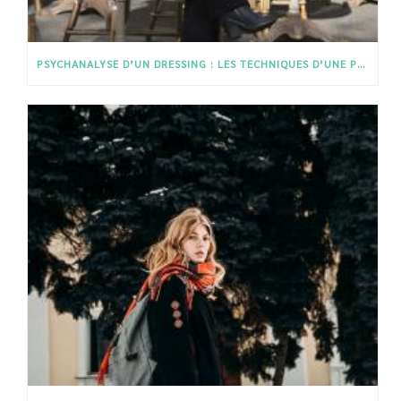
PSYCHANALYSE D’UN DRESSING : LES TECHNIQUES D’UNE PERSONAL SHOPPEUSE