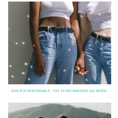
JEAN ÉCO-RESPONSABLE : TOP 18 DES MARQUES QUI MISENT SUR L’ÉTHIQUE ET LA QUALITÉ