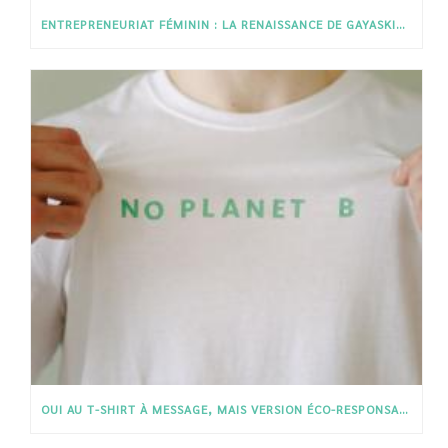
ENTREPRENEURIAT FÉMININ : LA RENAISSANCE DE GAYASKIN PAR CHARLOTTE ET ISABELLE
OUI AU T-SHIRT À MESSAGE, MAIS VERSION ÉCO-RESPONSABLE !