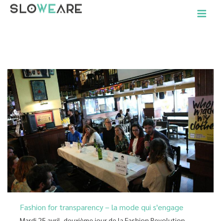
ACCUEIL
»
ARCHIVES POUR AVRIL 2017
Fashion for transparency – la mode qui s'engage
Mardi 25 avril, deuxième jour de la Fashion Revolution