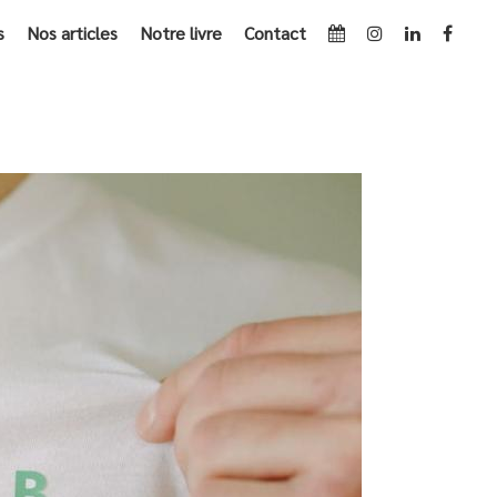
s
Nos articles
Notre livre
Contact
ACCUEIL
»
HOMME