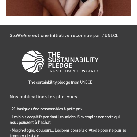
BERTYNE
SloWeAre est une initiative reconnue par l’UNECE
07-Juillet
,
Accès à des emplois décents
,
Accès à la santé
,
Accès à
une éducation de qualité
,
Consommation et production
responsables
,
Culture biologique
,
e-Boutique
,
Ecologie
,
Égalité
entre les sexes
,
Éradication de la pauvreté
,
Ethique
,
Fait-main
,
Femme
,
Fibres naturelles
,
Industrie, Innovation et Infrastructure
durables
,
Justice et paix
,
Lutte contre les changements
climatiques
,
Paris
,
Partenariats pour la réalisation des objectifs
,
Savoir-faire
,
Transparence
,
Vegan
,
Vie terrestre
,
Villes et
communautés durables
The sustainbility pledge from UNECE
Nos publications les plus vues
· 21 basiques éco-responsables à petit prix
· Les biais cognitifs pendant les soldes, 5 exemples concrets qui
nous poussent à l’achat
· Morphologie, couleurs… Les bons conseils d’Atode pour ne plus se
tromper de style