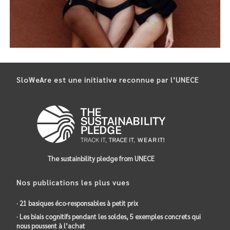
BERTYNE
SloWeAre est une initiative reconnue par l’UNECE
07-Juillet
,
Accès à des emplois décents
,
Accès à la santé
,
Accès à
une éducation de qualité
,
Consommation et production
responsables
,
Culture biologique
,
e-Boutique
,
Ecologie
,
Égalité
entre les sexes
,
Éradication de la pauvreté
,
Ethique
,
Fait-main
,
Femme
,
Fibres naturelles
,
Industrie, Innovation et Infrastructure
durables
,
Justice et paix
,
Lutte contre les changements
climatiques
,
Paris
,
Partenariats pour la réalisation des objectifs
,
Savoir-faire
,
Transparence
,
Vegan
,
Vie terrestre
,
Villes et
communautés durables
The sustainbility pledge from UNECE
Nos publications les plus vues
· 21 basiques éco-responsables à petit prix
· Les biais cognitifs pendant les soldes, 5 exemples concrets qui
nous poussent à l’achat