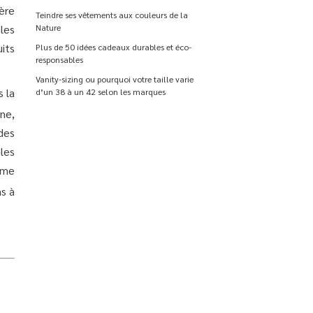
ère
Teindre ses vêtements aux couleurs de la
 les
Nature
its
Plus de 50 idées cadeaux durables et éco-
responsables
Vanity-sizing ou pourquoi votre taille varie
s la
d’un 38 à un 42 selon les marques
ne,
des
les
rme
s à