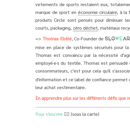
vetements de sports restaient eux, totalemen
marque de sport en
économie circulaire
, à la
produits Circle sont pensés pour diminuer leu
courts, packaging,
zéro déchet
, matériaux recy
=>
Thomas Ebélé
, Co-Founder de
SLO
WE
AR
mise en place de systèmes sécurisés pour la 
Thomas est convaincu par la nécessité d'agi
employé·e·s du textile. Thomas est persuadé q
consommateurs, c'est pour cela qu'il s'associ
d'information et ce label de confiance permet
leur achat vestimentaire.
En apprendre plus sur les différents défis que r
Pour s'inscrire
👇🏻 (sous la carte)