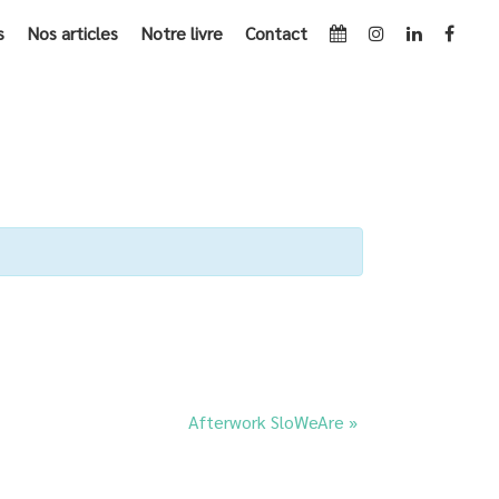
s
Nos articles
Notre livre
Contact
LK – L’INDUSTRIE TEXTILE ET LE DÉVELOPPEMENT DURABLE
Afterwork SloWeAre
»