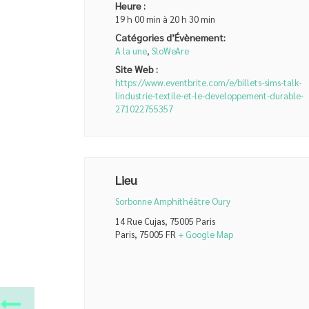
Heure :
19 h 00 min à 20 h 30 min
Catégories d’Évènement:
A la une
,
SloWeAre
Site Web :
https://www.eventbrite.com/e/billets-sims-talk-
lindustrie-textile-et-le-developpement-durable-
271022755357
Lieu
Sorbonne Amphithéâtre Oury
14 Rue Cujas, 75005 Paris
Paris
,
75005
FR
+ Google Map