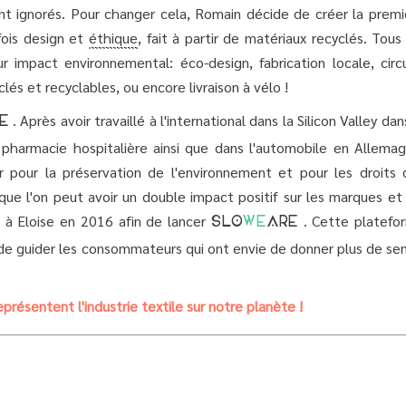
t ignorés. Pour changer cela, Romain décide de créer la premi
 fois design et
éthique
, fait à partir de matériaux recyclés. Tous
r impact environnemental: éco-design, fabrication locale, circu
clés et recyclables, ou encore livraison à vélo !
. Après avoir travaillé à l'international dans la Silicon Valley dan
E
pharmacie hospitalière ainsi que dans l'automobile en Allemag
r pour la préservation de l'environnement et pour les droits 
ue l'on peut avoir un double impact positif sur les marques et 
e à Eloise en 2016 afin de lancer
. Cette platefo
SLO
WE
ARE
 de guider les consommateurs qui ont envie de donner plus de sen
eprésentent l'industrie textile sur notre planète !