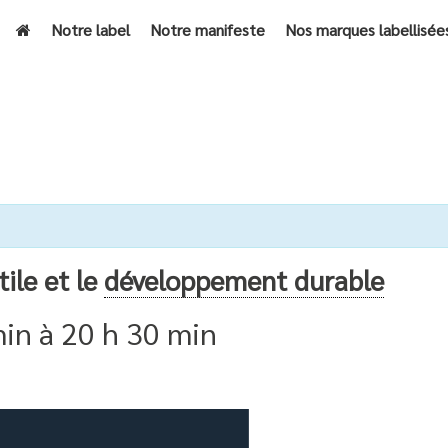
Notre label
Notre manifeste
Nos marques labellisée
ACCUEIL
»
ÉVÈNEMENTS
»
SIM’S TA
tile et le
développement durable
min
à
20 h 30 min