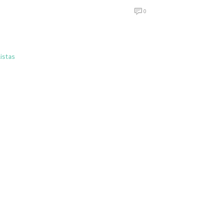
0
istas