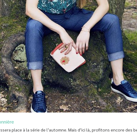
onnière
issera place à la série de l’automne. Mais d’ici là, profitons encore des b