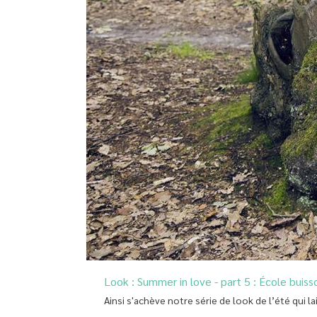
Look : Summer in love - part 5 : École buiss
Ainsi s'achève notre série de look de l’été qui la