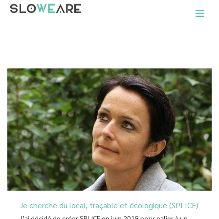
ACCUEIL
»
ARCHIVES POUR JANVIER 2019
Je cherche du local, traçable et écologique (SPLICE)
J’ai décidé de créer SPL!CE en juin 2018 pour palier à un