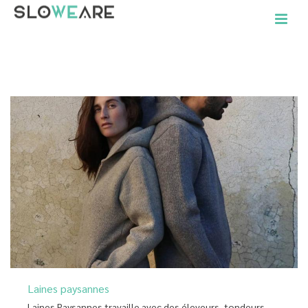
ACCUEIL
»
MITAINES
Laines paysannes
Laines Paysannes travaille avec des éleveurs, tondeurs,