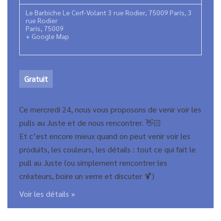
Le Barbiche Le Cerf-Volant 3 rue Rodier, 75009 Paris
,
3
rue Rodier
Paris
,
75009
+ Google Map
Gratuit
Ce mercredi 24, nous vous proposons de venir voir les
pulls au Juste et de nous rencontrer. 👋🏻
Et c’est encore mieux quand on peut venir voir les
produits, les couleurs, les détails : tout ce qui fait le
pull au Juste (ou simplement rencontrer les
créateurs, boire un verre et discuter 🍹)
Voir les détails »