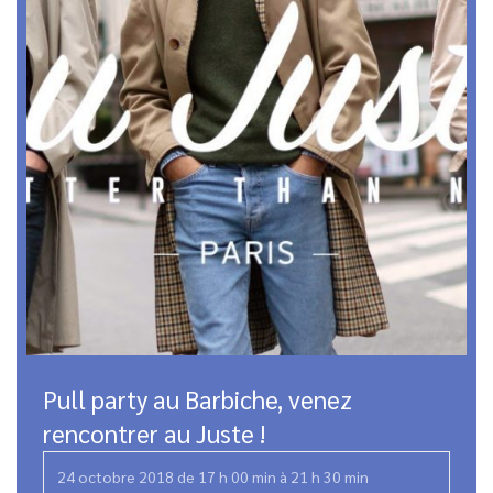
Pull party au Barbiche, venez
rencontrer au Juste !
24 octobre 2018 de 17 h 00 min
à
21 h 30 min