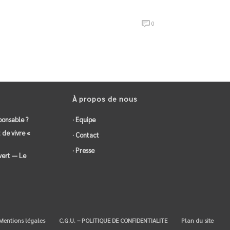
0
À propos de nous
ponsable ?
· Equipe
 de vivre «
· Contact
· Presse
vert — Le
entions légales
C.G.U. – POLITIQUE DE CONFIDENTIALITE
Plan du site