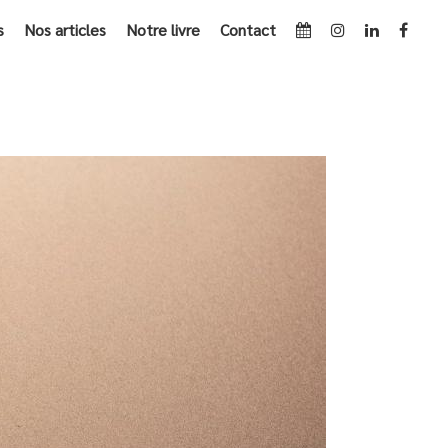
s
Nos articles
Notre livre
Contact
ACCUEIL
»
SAINT VALENTIN