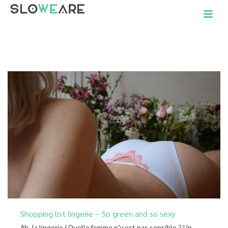
ACCUEIL
»
LEAX
Shopping list lingerie – So green and so sexy
Ah, la lingerie ! Quelle femme n’y est pas sensible ? Un