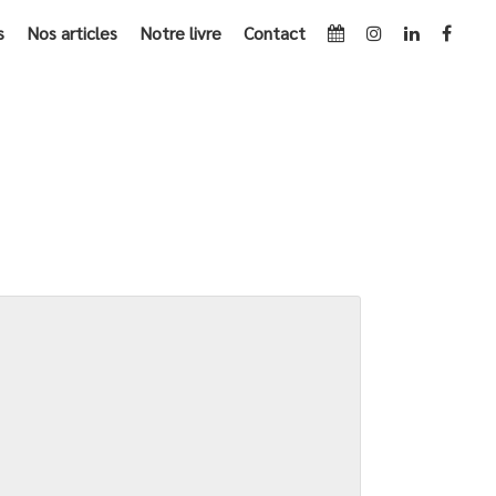
s
Nos articles
Notre livre
Contact
ACCUEIL
»
PORTE DE VERSAILLES