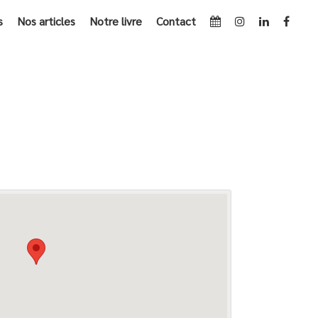
s
Nos articles
Notre livre
Contact
ACCUEIL
»
L’EXCEPTION