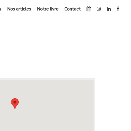
s
Nos articles
Notre livre
Contact
ACCUEIL
»
LE SOURIRE MULTICOLORE