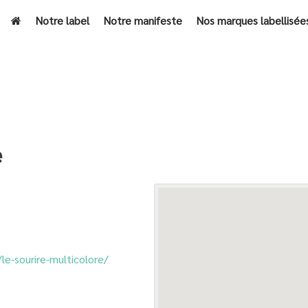
Notre label
Notre manifeste
Nos marques labellisée
e
e-sourire-multicolore/