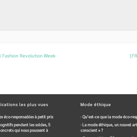
al Fashion Revolution Week
[FR
ications les plus vues
Mode éthique
es éco-responsables à petit prix
· Qu’est-ce que la mode éco-res
 cognitifs pendant les soldes, 5
· La mode
éthique
, un nouvel art
oncrets qui nous poussent à
conscient » ?