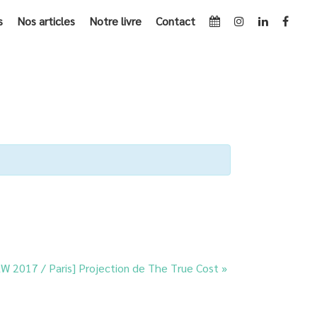
s
Nos articles
Notre livre
Contact
RW 2017 / PARIS] MAKESENSE FAIRWEAR FAIT SON BRUNCH
W 2017 / Paris] Projection de The True Cost
»