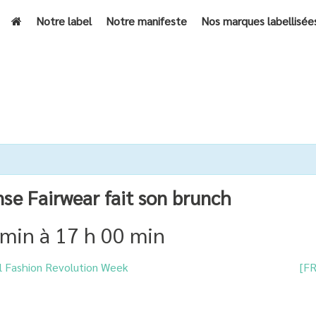
Notre label
Notre manifeste
Nos marques labellisée
ACCUEIL
»
ÉVÈNEMENTS
»
[F
se Fairwear fait son brunch
 min
à
17 h 00 min
al Fashion Revolution Week
[FR