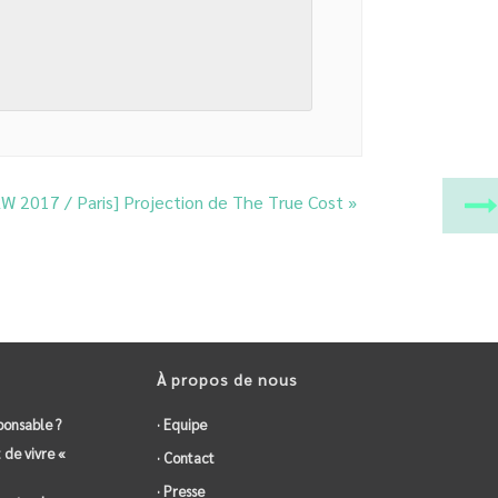
W 2017 / Paris] Projection de The True Cost
»
À propos de nous
ponsable ?
· Equipe
 de vivre «
· Contact
· Presse