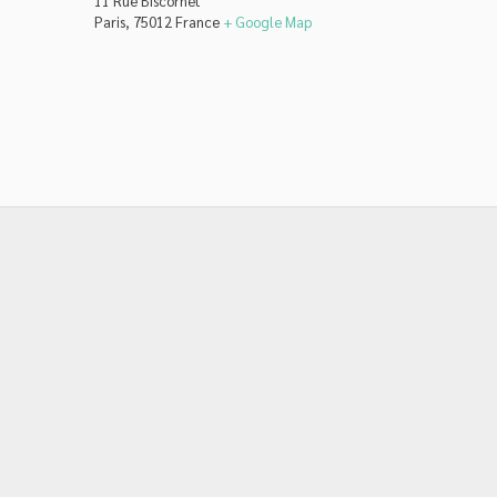
11 Rue Biscornet
Paris
,
75012
France
+ Google Map