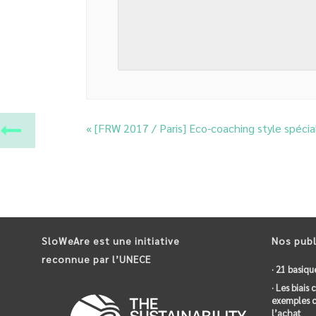
«
[FRW 2017 / Paris] Eco-coaching style spéci
SloWeAre est une initiative
Nos publ
reconnue par l’UNECE
· 21 basiqu
· Les biais
exemples c
l’achat