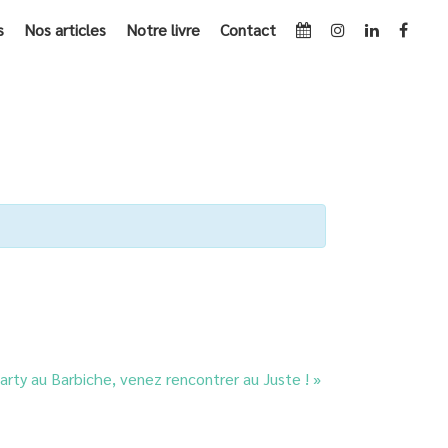
s
Nos articles
Notre livre
Contact
EMENTS
»
[EVENT / PARIS] ECOFASHION TOUR - 20 OCTOBRE
party au Barbiche, venez rencontrer au Juste !
»