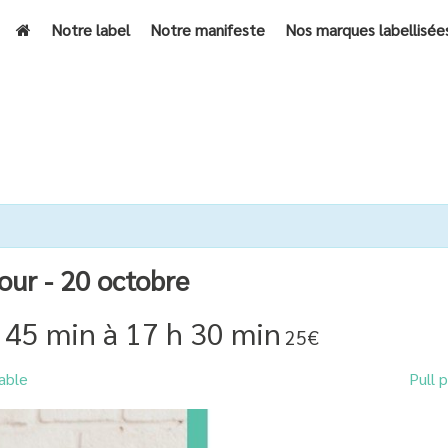
Notre label
Notre manifeste
Nos marques labellisée
ACCUEIL
»
ÉVÈN
Tour - 20 octobre
 45 min
à
17 h 30 min
25€
able
Pull 