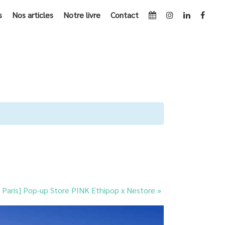
s
Nos articles
Notre livre
Contact
NTS
»
[EVENT / PARIS] AFTERWORK - HAPPY SLOW FASHION
/ Paris] Pop-up Store PINK Ethipop x Nestore
»