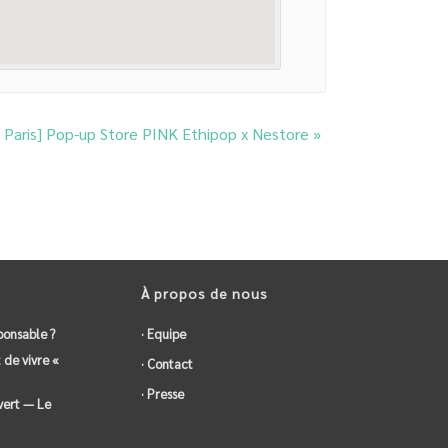
/ Paris] Pop-up Store PINK Ethipop x Nestore
»
À propos de nous
ponsable ?
· Equipe
 de vivre «
· Contact
· Presse
vert — Le