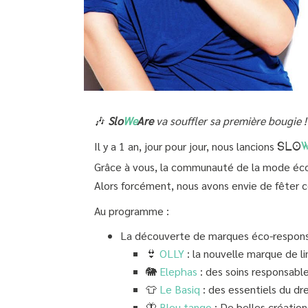
🎶
Slo
We
Are
va souffler sa première bougie !
Il y a 1 an, jour pour jour, nous lancions
SLO
Grâce à vous, la communauté de la mode éco-
Alors forcément, nous avons envie de fêter 
Au programme :
La découverte de marques éco-respons
👙
OLLY
: la nouvelle marque de l
🐘
Elephas
: des soins responsabl
👕
Le Basiq
: des essentiels du
dr
🦋
Bleu tango
: De belles créati