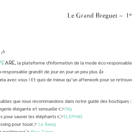
🎶
, la plateforme d'information de la mode éco-responsable
WE
ARE
responsable grandit de jour en jour un peu plus 👍
cela avec vous ! Et quoi de mieux qu’un afterwork pour se retro
ables que nous recommandons dans notre guide des boutiques :
ingerie élégante et sensuelle 👉
Olly
es pour sauver les éléphants 👉
ELEPHAS
essing pour tous👉
Le Basiq
ons poétiques👉
Bleu Tango