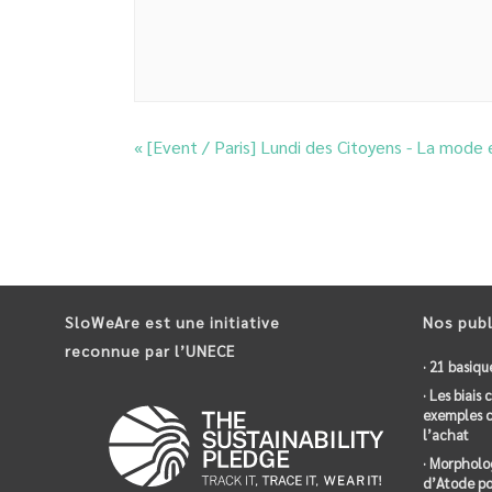
«
[Event / Paris] Lundi des Citoyens - La mode
SloWeAre est une initiative
Nos publ
reconnue par l’UNECE
· 21 basiqu
· Les biais
exemples c
l’achat
· Morpholo
d’Atode po