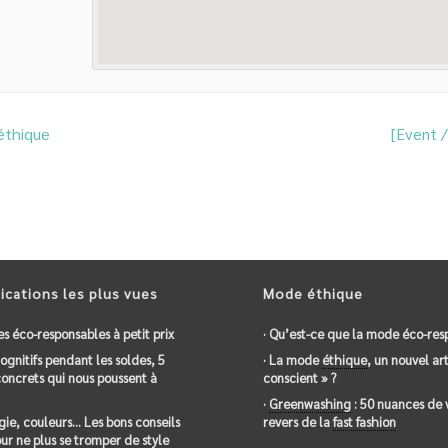
éthique
[Event 
ications les plus vues
Mode éthique
es éco-responsables à petit prix
· Qu’est-ce que la mode éco-res
 cognitifs pendant les soldes, 5
· La mode
éthique
, un nouvel art
oncrets qui nous poussent à
conscient » ?
·
Greenwashing
: 50 nuances de 
gie, couleurs… Les bons conseils
revers de la
fast fashion
ur ne plus se tromper de style