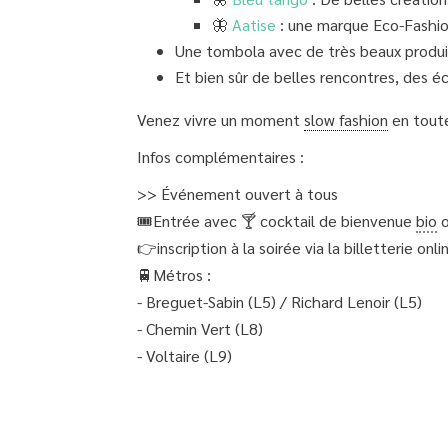
🦋
Aatise
: une marque Eco-Fashio
Une tombola avec de très beaux produit
Et bien sûr de belles rencontres, des 
Venez vivre un moment
slow fashion
en toute
Infos complémentaires :
>> Événement ouvert à tous
🎟Entrée avec 🍸 cocktail de bienvenue
bio
o
👉inscription à la soirée via la billetterie on
🚆Métros :
- Breguet-Sabin (L5) / Richard Lenoir (L5)
- Chemin Vert (L8)
- Voltaire (L9)