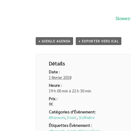
Slowez-
+ GOOGLE AGENDA
+ EXPORTER VERS ICAL
Détails
Date :
1 février 2018
Heure :
19 h 00 min à 22 h 30 min
Prix :
8€
Catégories d’Évènement:
Afterwork
,
Event
,
SloWeAre
Étiquettes Évènement :
afterwork
,
mode ethique Paris