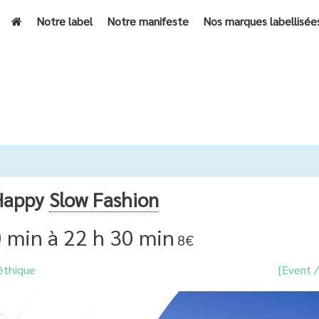
Notre label
Notre manifeste
Nos marques labellisée
ACCUEIL
»
ÉVÈNEME
 Happy
Slow Fashion
0 min
à
22 h 30 min
8€
éthique
[Event 