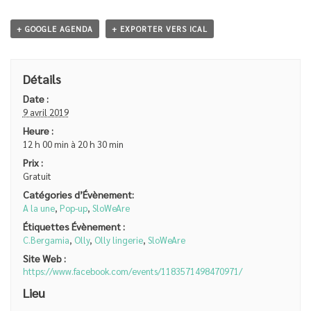
+ GOOGLE AGENDA
+ EXPORTER VERS ICAL
Détails
Date :
9 avril 2019
Heure :
12 h 00 min à 20 h 30 min
Prix :
Gratuit
Catégories d’Évènement:
A la une
,
Pop-up
,
SloWeAre
Étiquettes Évènement :
C.Bergamia
,
Olly
,
Olly lingerie
,
SloWeAre
Site Web :
https://www.facebook.com/events/1183571498470971/
Lieu