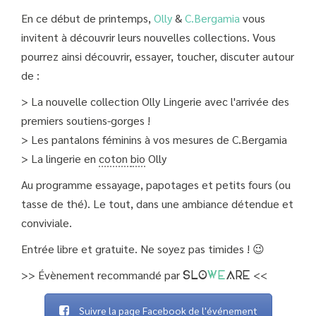
En ce début de printemps,
Olly
&
C.Bergamia
vous
invitent à découvrir leurs nouvelles collections. Vous
pourrez ainsi découvrir, essayer, toucher, discuter autour
de :
> La nouvelle collection Olly Lingerie avec l'arrivée des
premiers soutiens-gorges !
> Les pantalons féminins à vos mesures de C.Bergamia
> La lingerie en
coton
bio
Olly
Au programme essayage, papotages et petits fours (ou
tasse de thé). Le tout, dans une ambiance détendue et
conviviale.
Entrée libre et gratuite. Ne soyez pas timides ! 😉
>> Évènement recommandé par
<<
SLO
WE
ARE
Suivre la page Facebook de l'événement