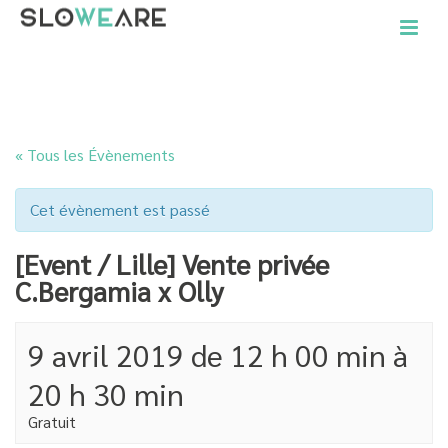
ACCUEIL
»
ÉVÈNEMENTS
»
[EVENT / LILLE] VENTE PRIVÉE C.BERGAMIA X OLLY
« Tous les Évènements
Cet évènement est passé
[Event / Lille] Vente privée
C.Bergamia x Olly
9 avril 2019 de 12 h 00 min
à
20 h 30 min
Gratuit