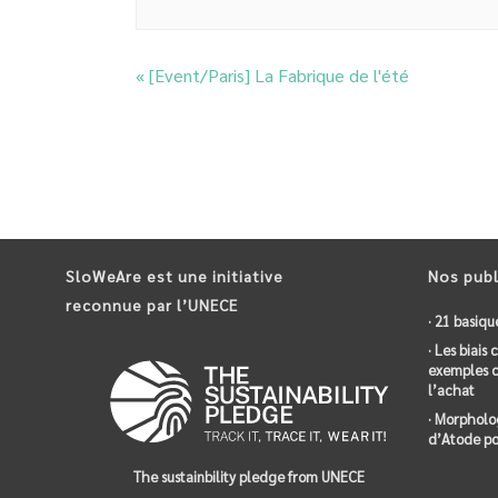
«
[Event/Paris] La Fabrique de l'été
SloWeAre est une initiative
Nos publ
reconnue par l’UNECE
· 21 basiqu
· Les biais
exemples c
l’achat
· Morpholo
d’Atode po
The sustainbility pledge from UNECE