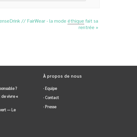
SenseDrink // FairWear - la mode
éthique
fait sa
rentrée
»
À propos de nous
ponsable ?
· Equipe
 de vivre «
· Contact
· Presse
vert — Le