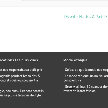
[Event / Nantes & Paris] 
ications les plus vues
Mode éthique
es éco-responsables à petit prix
· Qu’est-ce que la mode éco-res
 cognitifs pendant les soldes, 5
· La mode
éthique
, un nouvel art
oncrets qui nous poussent à
conscient » ?
·
Greenwashing
: 50 nuances de 
gie, couleurs… Les bons conseils
revers de la
fast fashion
ur ne plus se tromper de style