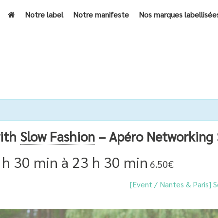
Notre label
Notre manifeste
Nos marques labellisée
ACCUEIL
»
ÉVÈNEMENTS
»
[EVENT / PARIS] FALL IN
with
Slow Fashion
– Apéro Networking
 h 30 min
à
23 h 30 min
6.50€
[Event / Nantes & Paris] 