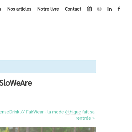
s
Nos articles
Notre livre
Contact
 LOVE WITH SLOW FASHION – APÉRO NETWORKING SLOWEARE
 SloWeAre
SenseDrink // FairWear - la mode
éthique
fait sa
rentrée
»