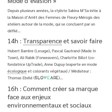
Mode d’évasion »
Depuis plusieurs années, la styliste Sakina M’Sa initie à
la Maison d’Arrêt des Femmes de Fleury-Mérogis des
ateliers autour de la mode, qui se concluent par un
défilé...
14h :
Transparence
et savoir faire
Hubert Barrère (Lesage), Pascal Gautrand (Made In
Town), Ali Rabik (Forweavers), Charlotte Billot (co-
fondatrice UpTrade), Anne Dupuy (experte en mode
écologique
et colorants végétaux) / Médiateur :
Thomas Ebélé (
)...
SLO
WE
ARE
16h : Comment créer sa marque
face aux enjeux
environnementaux et sociaux