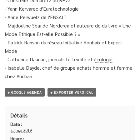
- Christelle Demaretz du REV3
- Yann Kervarec d'Euratechnologie
- Anne Perwuelz de l'ENSAIT
- Majdouline Sbaï de Nordcrea et auteure de du livre « Une
Mode Ethique Est-elle Possible ? »
- Patrick Ranson du réseau Initiative Roubaix et Expert
Mode
- Catherine Dauriac, journaliste textile et
écologie
- Isabelle Dayde, chef de groupe achats homme et femme
chez Auchan
+ GOOGLE AGENDA
+ EXPORTER VERS ICAL
Détails
Date :
23 mai 2019
Heure :