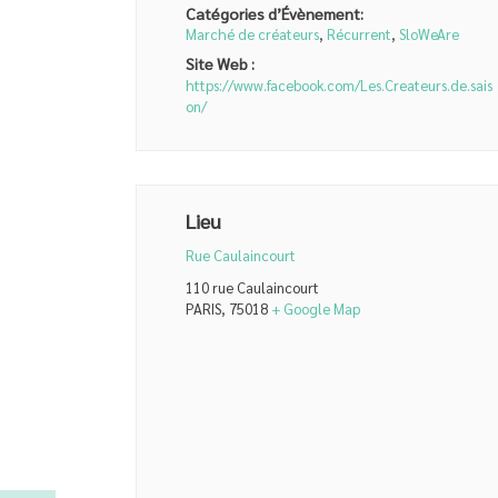
Catégories d’Évènement:
Marché de créateurs
,
Récurrent
,
SloWeAre
Site Web :
https://www.facebook.com/Les.Createurs.de.sais
on/
Lieu
Rue Caulaincourt
110 rue Caulaincourt
PARIS
,
75018
+ Google Map