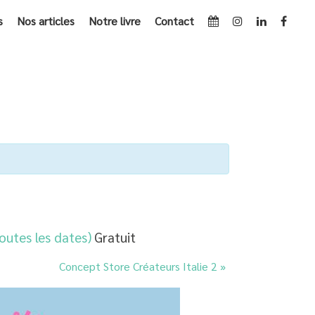
s
Nos articles
Notre livre
Contact
EMENTS
»
BOUTIQUE ÉPHÉMÈRE LES CRÉATEURS DE SAISON
toutes les dates)
Gratuit
Concept Store Créateurs Italie 2
»