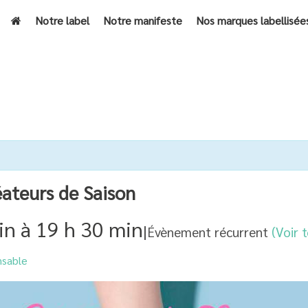
Notre label
Notre manifeste
Nos marques labellisée
ACCUEIL
»
ÉVÈN
ateurs de Saison
in
à
19 h 30 min
|
Évènement récurrent
(Voir 
nsable