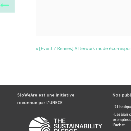
«
[Event / Rennes] Afterwork mode éco-respo
SloWeAre est une initiative
Nos publ
reconnue par l’UNECE
· 21 basiqu
· Les biais
exemples c
l’achat