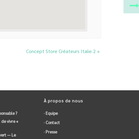
Concept Store Créateurs Italie 2
»
À propos de nous
ponsable ?
· Equipe
 de vivre «
· Contact
· Presse
vert — Le